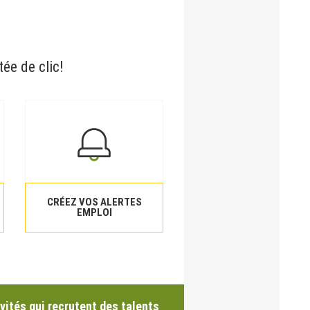
tée de clic!
CRÉEZ VOS ALERTES
EMPLOI
vités qui recrutent des talents