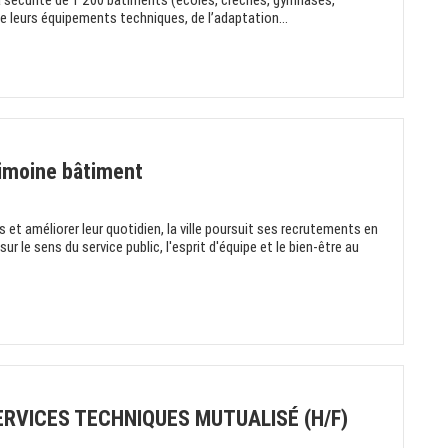
a sécurité de 1 200 bâtiments (écoles, crèches, gymnases,
e leurs équipements techniques, de l’adaptation...
rimoine bâtiment
et améliorer leur quotidien, la ville poursuit ses recrutements en
r le sens du service public, l'esprit d'équipe et le bien-être au
ERVICES TECHNIQUES MUTUALISÉ (H/F)