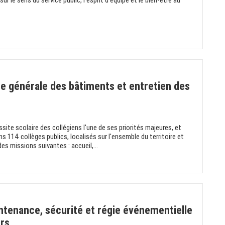
r le sens du service public, l'esprit d'équipe et le bien-être au
 générale des bâtiments et entretien des
site scolaire des collégiens l'une de ses priorités majeures, et
ns 114 collèges publics, localisés sur l'ensemble du territoire et
s missions suivantes : accueil,...
ntenance, sécurité et régie événementielle
urs