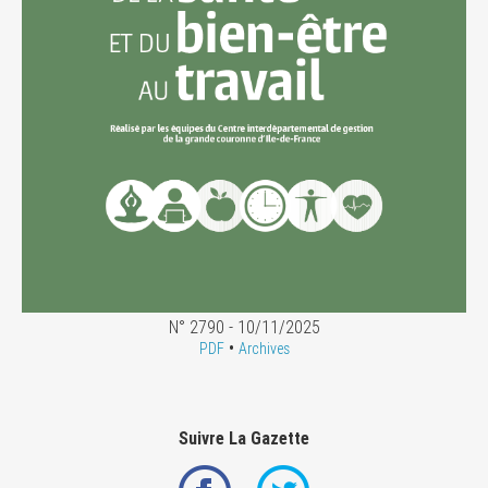
N° 2790 - 10/11/2025
•
PDF
Archives
Suivre La Gazette