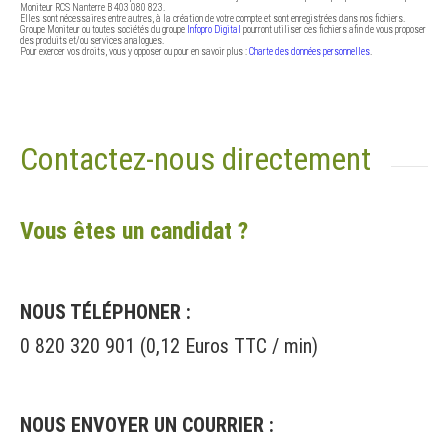
Moniteur RCS Nanterre B 403 080 823.
Elles sont nécessaires entre autres, à la création de votre compte et sont enregistrées dans nos fichiers.
Groupe Moniteur ou toutes sociétés du groupe
Infopro Digital
pourront utiliser ces fichiers afin de vous proposer
des produits et/ou services analogues.
Pour exercer vos droits, vous y opposer ou pour en savoir plus :
Charte des données personnelles
.
Contactez-nous directement
Vous êtes un candidat ?
NOUS TÉLÉPHONER :
0 820 320 901 (0,12 Euros TTC / min)
NOUS ENVOYER UN COURRIER :