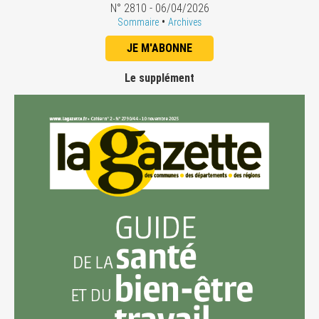
N° 2810 - 06/04/2026
•
Sommaire
Archives
JE M'ABONNE
Le supplément