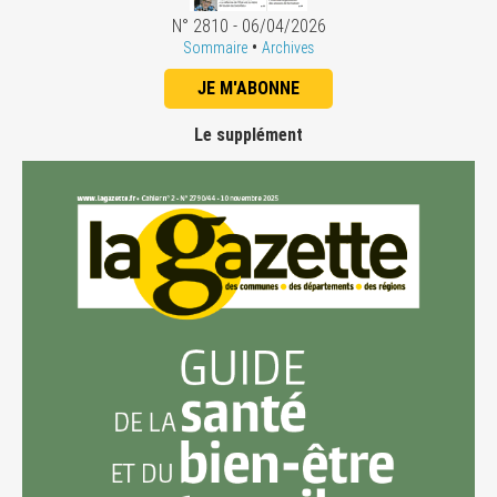
N° 2810 - 06/04/2026
•
Sommaire
Archives
JE M'ABONNE
Le supplément