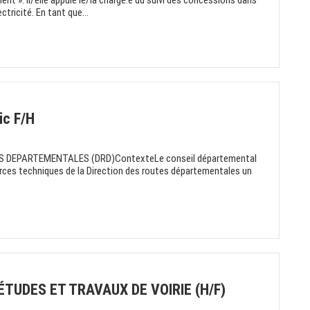
ment ». Il/elle appuie le/la chargé.e du suivi des concessions dans
tricité. En tant que...
ic F/H
ES DEPARTEMENTALES (DRD)ContexteLe conseil départemental
ources techniques de la Direction des routes départementales un
ÉTUDES ET TRAVAUX DE VOIRIE (H/F)