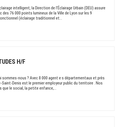
irage intelligent, la Direction de l’Éclairage Urbain (DEU) assure
ic des 76 000 points lumineux de la Ville de Lyon sur les 9
onctionnel (éclairage traditionnel et...
TUDES H/F
ui sommes-nous ? Avec 8 000 agent·e·s départementaux et près
-Saint-Denis est le premier employeur public du territoire . Nos
que le social, la petite enfance,...