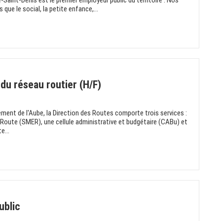
-Saint-Denis est le premier employeur public du territoire . Nos
que le social, la petite enfance,...
du réseau routier (H/F)
ment de l'Aube, la Direction des Routes comporte trois services :
a Route (SMER), une cellule administrative et budgétaire (CABu) et
e...
ublic