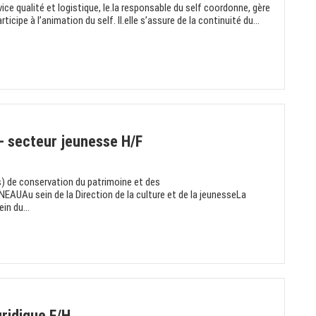
ice qualité et logistique, le.la responsable du self coordonne, gère
ticipe à l’animation du self. Il.elle s’assure de la continuité du...
– secteur jeunesse H/F
s) de conservation du patrimoine et des
Au sein de la Direction de la culture et de la jeunesseLa
in du...
uridique F/H