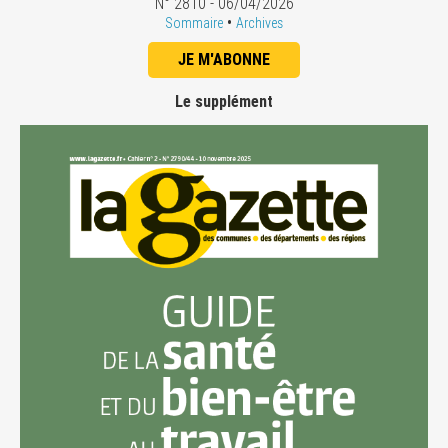
N° 2810 - 06/04/2026
•
Sommaire
Archives
JE M'ABONNE
Le supplément