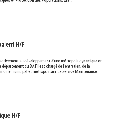
Risques et Protection des Populations. Elle...
alent H/F
 activement au développement d'une métropole dynamique et
 département du BATII est chargé de l'entretien, de la
moine municipal et métropolitain. Le service Maintenance...
ique H/F