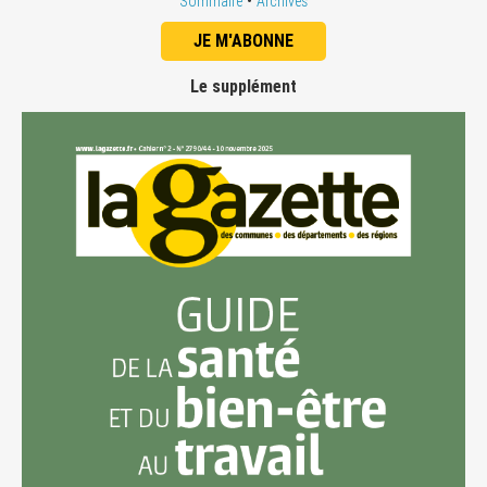
•
Sommaire
Archives
JE M'ABONNE
Le supplément