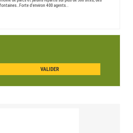
moine de parcs et jardins répartis sur plus de 300 sites, des
 fontaines…Forte d’environ 400 agents...