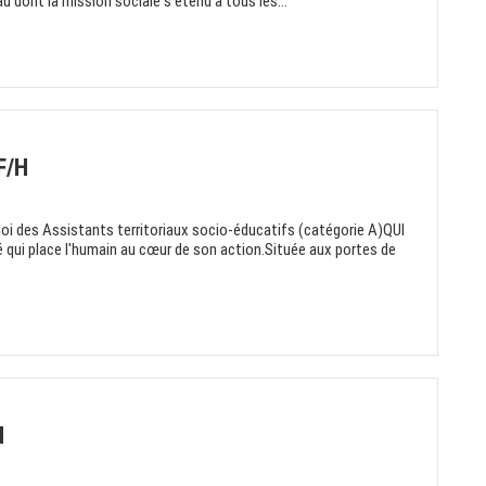
u dont la mission sociale s'étend à tous les...
F/H
oi des Assistants territoriaux socio-éducatifs (catégorie A)QUI
qui place l'humain au cœur de son action.Située aux portes de
H