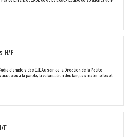
la Petite Enfance : EAJE de 63 berceaux Equipe de 23 agents dont
s H/F
adre d’emplois des EJEAu sein de la Direction de la Petite
 associés à la parole, la valorisation des langues maternelles et
H/F