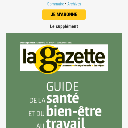
•
Sommaire
Archives
JE M'ABONNE
Le supplément