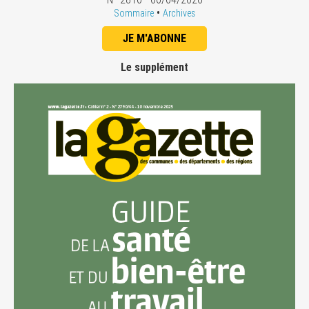
•
Sommaire
Archives
JE M'ABONNE
Le supplément