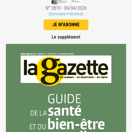
N° 2810 - 06/04/2026
•
Sommaire
Archives
JE M'ABONNE
Le supplément