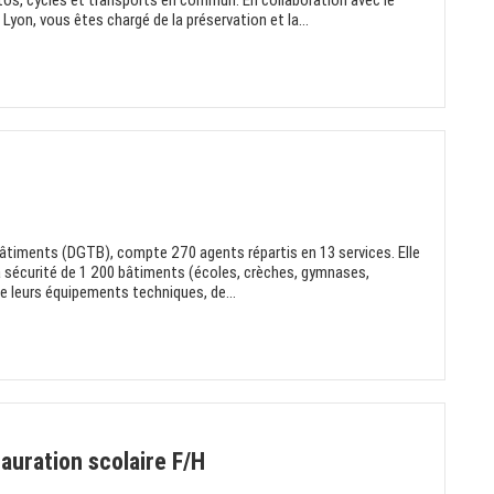
s, cycles et transports en commun. En collaboration avec le
e Lyon, vous êtes chargé de la préservation et la...
Bâtiments (DGTB), compte 270 agents répartis en 13 services. Elle
a sécurité de 1 200 bâtiments (écoles, crèches, gymnases,
de leurs équipements techniques, de...
auration scolaire F/H