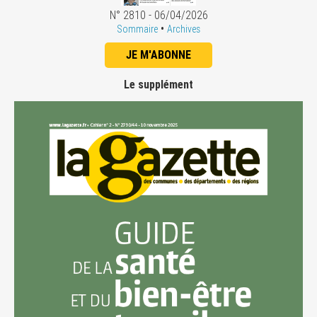
N° 2810 - 06/04/2026
•
Sommaire
Archives
JE M'ABONNE
Le supplément