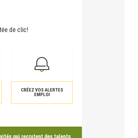
tée de clic!
CRÉEZ VOS ALERTES
EMPLOI
vités qui recrutent des talents