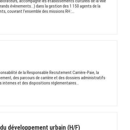
borateurs, accompagne les établissements culturels de la ville
grands évènements...) dans la gestion des 1 150 agents de la
ts, couvrant l’ensemble des missions RH :...
onsabilité de la Responsable Recrutement Carrière-Paie, la
tement, des parcours de carrière et des dossiers administratifs
 internes et des dispositions réglementaires...
 du développement urbain (H/F)