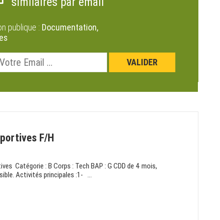
similaires par email
on publique :
Documentation,
ves
sportives F/H
tives Catégorie : B Corps : Tech BAP : G CDD de 4 mois,
ble. Activités principales :1- ...