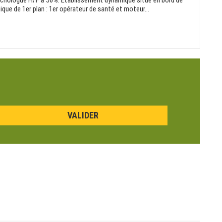
hologue H/F à 50%. Etablissement dynamique situé en bord de
ue de 1er plan : 1er opérateur de santé et moteur...