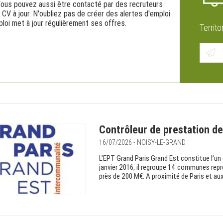
Vous pouvez aussi être contacté par des recruteurs
CV à jour. N'oubliez pas de créer des alertes d'emploi
loi met à jour régulièrement ses offres.
Territo
Contrôleur de prestation de
16/07/2026 - NOISY-LE-GRAND
L’EPT Grand Paris Grand Est constitue l’un 
janvier 2016, il regroupe 14 communes rep
près de 200 M€. A proximité de Paris et aux 