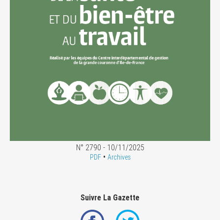
N° 2790 - 10/11/2025
•
PDF
Archives
Suivre La Gazette