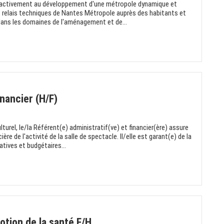
 activement au développement d'une métropole dynamique et
s relais techniques de Nantes Métropole auprès des habitants et
 dans les domaines de l'aménagement et de...
nancier (H/F)
ulturel, le/la Référent(e) administratif(ve) et financier(ère) assure
ière de l'activité de la salle de spectacle. Il/elle est garant(e) de la
tives et budgétaires...
otion de la santé F/H