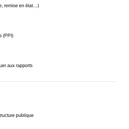
ue, remise en état…)
s (PPI)
buer aux rapports
structure publique