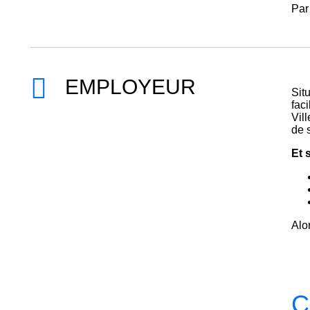
Par 
EMPLOYEUR
Sit
fac
Vill
de 
Et 
Alor
C