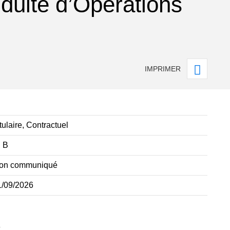
duite d’Opérations
IMPRIMER
tulaire, Contractuel
, B
on communiqué
1/09/2026
x