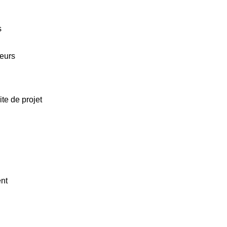
s
teurs
ite de projet
ent