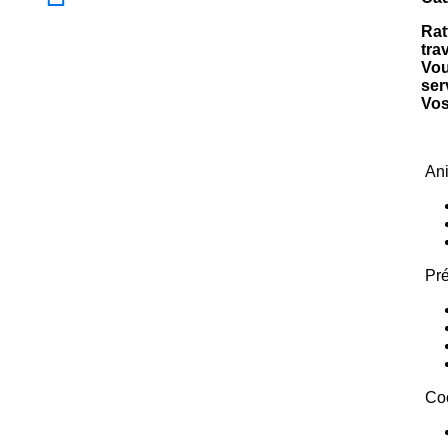
Rat
tra
Vou
ser
Vos
Ani
Pré
Coo