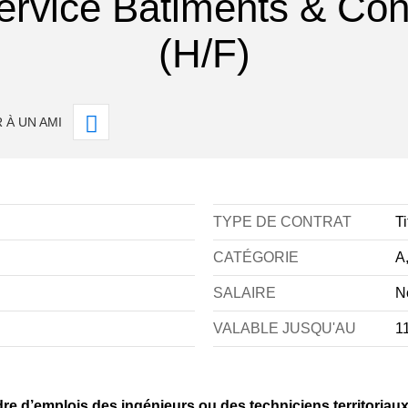
rvice Bâtiments & Con
(H/F)
 À UN AMI
TYPE DE CONTRAT
Ti
CATÉGORIE
A
SALAIRE
N
VALABLE JUSQU'AU
1
re d’emplois des ingénieurs ou des techniciens territoriau