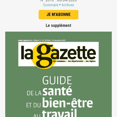
•
Sommaire
Archives
JE M'ABONNE
Le supplément