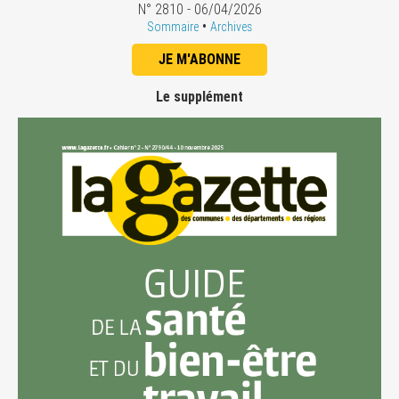
N° 2810 - 06/04/2026
•
Sommaire
Archives
JE M'ABONNE
Le supplément