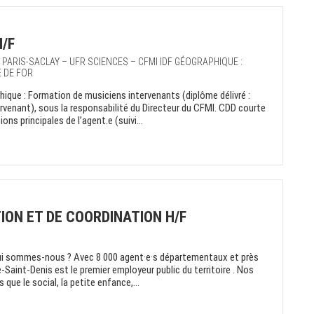
H/F
É PARIS-SACLAY – UFR SCIENCES – CFMI IDF GÉOGRAPHIQUE :
E DE FOR
ique : Formation de musiciens intervenants (diplôme délivré :
rvenant), sous la responsabilité du Directeur du CFMI. CDD courte
s principales de l’agent.e (suivi...
ION ET DE COORDINATION H/F
ui sommes-nous ? Avec 8 000 agent·e·s départementaux et près
-Saint-Denis est le premier employeur public du territoire . Nos
que le social, la petite enfance,...