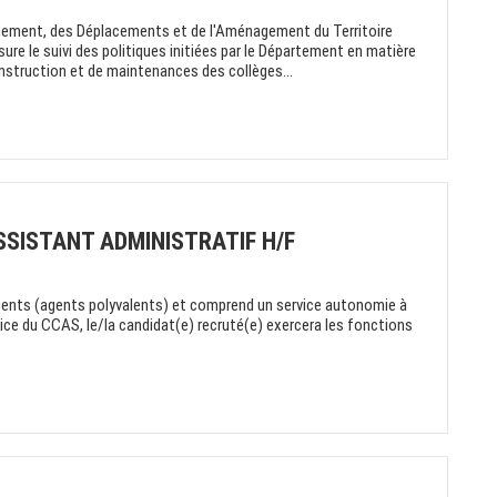
onnement, des Déplacements et de l'Aménagement du Territoire
re le suivi des politiques initiées par le Département en matière
construction et de maintenances des collèges...
SSISTANT ADMINISTRATIF H/F
ents (agents polyvalents) et comprend un service autonomie à
rice du CCAS, le/la candidat(e) recruté(e) exercera les fonctions