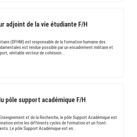
r adjoint de la vie étudiante F/H
ilitaire (DFHM) est responsable de la formation humaine des
ndamentales est rendue possible par un encadrement militaire et
sport, véritable vecteur de cohésion....
 du pôle support académique F/H
l’Enseignement et de la Recherche, le pôle Support Académique est
ination entre les différents cycles de formation et un front-
ients. Le pôle Support Académique est en...