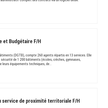
vi administratif complet des contrats via un logiciel dédié.
 et Budgétaire F/H
Bâtiments (DGTB), compte 260 agents répartis en 13 services. Elle
a sécurité de 1 200 bâtiments (écoles, crèches, gymnases,
de leurs équipements techniques, de...
 service de proximité territoriale F/H