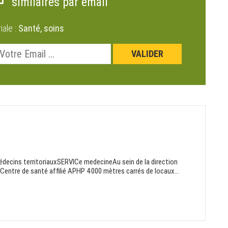
similaires par email
riale :
Santé, soins
édecins territoriauxSERVICe medecineAu sein de la direction
: Centre de santé affilié APHP 4000 mètres carrés de locaux...