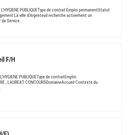
L'HYGIENE PUBLIQUEType de contrat Emploi permanentStatut
ent La ville d'Argenteuil recherche activement un
de Service...
il F/H
L'HYGIENE PUBLIQUEType de contratEmploi
IRE , LAUREAT CONCOURSDomaineAccueil Contexte du
.
H/F)