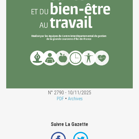
N° 2790 - 10/11/2025
•
PDF
Archives
Suivre La Gazette