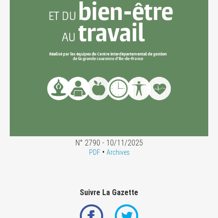
N° 2790 - 10/11/2025
•
PDF
Archives
Suivre La Gazette