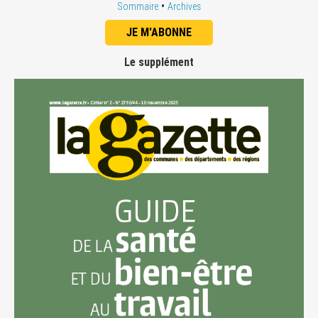
•
Sommaire
Archives
JE M'ABONNE
Le supplément