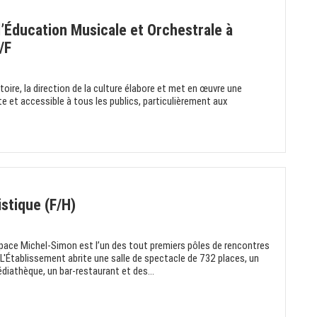
d’Éducation Musicale et Orchestrale à
/F
itoire, la direction de la culture élabore et met en œuvre une
ante et accessible à tous les publics, particulièrement aux
istique (F/H)
space Michel-Simon est l’un des tout premiers pôles de rencontres
. L'Établissement abrite une salle de spectacle de 732 places, un
diathèque, un bar-restaurant et des...