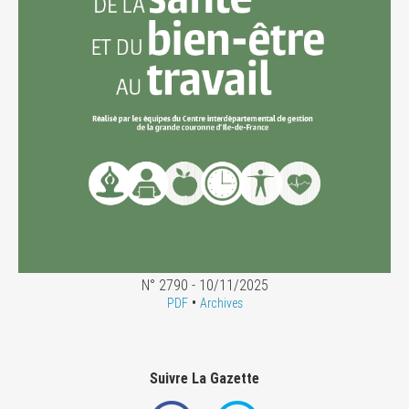
N° 2790 - 10/11/2025
•
PDF
Archives
Suivre La Gazette