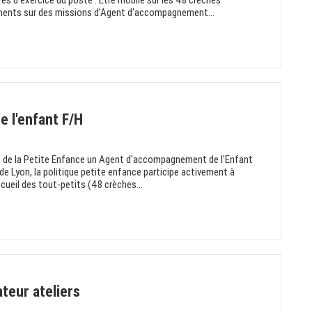
es d'exercice du poste : Etre mobile sur les 48 crèches
ements sur des missions d’Agent d'accompagnement...
 l'enfant F/H
ion de la Petite Enfance un Agent d'accompagnement de l'Enfant
 de Lyon, la politique petite enfance participe activement à
ccueil des tout-petits (48 crèches...
teur ateliers