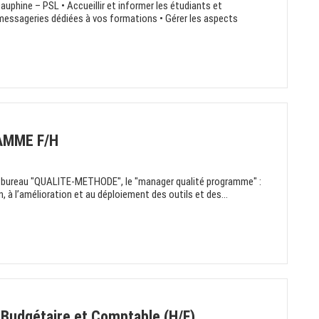
Dauphine – PSL • Accueillir et informer les étudiants et
messageries dédiées à vos formations • Gérer les aspects
AMME F/H
u bureau "QUALITE-METHODE", le "manager qualité programme" :
n, à l’amélioration et au déploiement des outils et des...
 Budgétaire et Comptable (H/F)