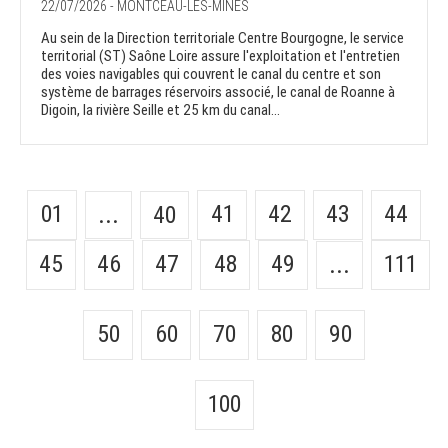
22/07/2026 - MONTCEAU-LES-MINES
Au sein de la Direction territoriale Centre Bourgogne, le service
territorial (ST) Saône Loire assure l'exploitation et l'entretien
des voies navigables qui couvrent le canal du centre et son
système de barrages réservoirs associé, le canal de Roanne à
Digoin, la rivière Seille et 25 km du canal...
01
41
42
43
44
...
40
45
46
47
48
49
111
...
50
60
70
80
90
100