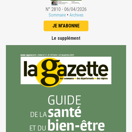
N° 2810 - 06/04/2026
•
Sommaire
Archives
JE M'ABONNE
Le supplément