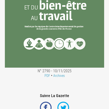
N° 2790 - 10/11/2025
•
PDF
Archives
Suivre La Gazette