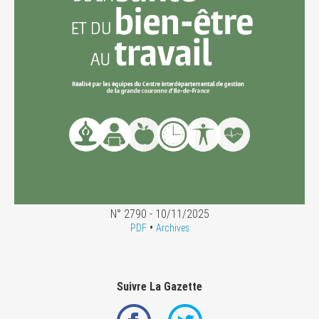
N° 2790 - 10/11/2025
•
PDF
Archives
Suivre La Gazette