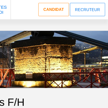
TES
CANDIDAT
RECRUTEUR
OI
s F/H