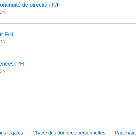
ntinuité de direction F/H
YON
r F/H
YON
ences F/H
YON
ns légales
Charte des données personnelles
Partenair