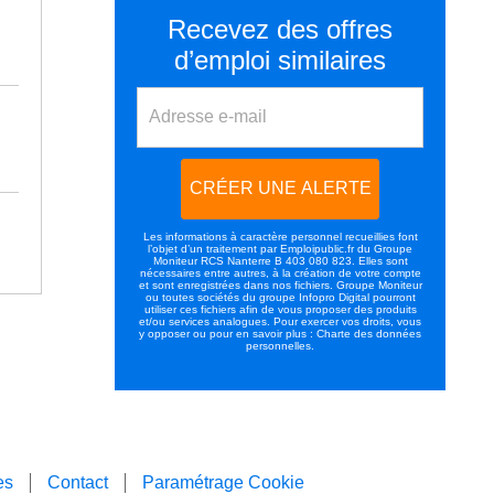
Recevez des offres
d’emploi similaires
Les informations à caractère personnel recueillies font
l’objet d’un traitement par Emploipublic.fr du Groupe
Moniteur RCS Nanterre B 403 080 823.
Elles sont
nécessaires entre autres, à la création de votre compte
et sont enregistrées dans nos fichiers.
Groupe Moniteur
ou toutes sociétés du groupe
Infopro Digital
pourront
utiliser ces fichiers afin de vous proposer des produits
et/ou services analogues.
Pour exercer vos droits, vous
y opposer ou pour en savoir plus :
Charte des données
personnelles
.
es
Contact
Paramétrage Cookie