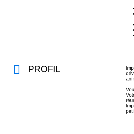
PROFIL
Imp
dév
ani
Vou
Vot
réu
Impl
peti