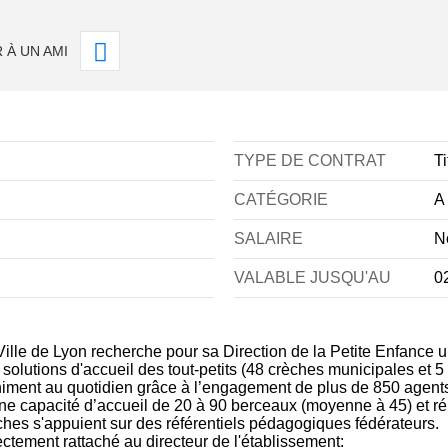
 À UN AMI
TYPE DE CONTRAT
Ti
CATÉGORIE
A
SALAIRE
N
VALABLE JUSQU'AU
0
Ville de Lyon recherche pour sa Direction de la Petite Enfance 
 solutions d'accueil des tout-petits (48 crèches municipales et 5
niment au quotidien grâce à l’engagement de plus de 850 agent
ne capacité d’accueil de 20 à 90 berceaux (moyenne à 45) et rép
ches s'appuient sur des référentiels pédagogiques fédérateurs.
ectement rattaché au directeur de l'établissement: