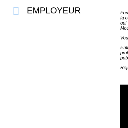
EMPLOYEUR
For
la 
qui
Mou
Vou
Ent
pro
pub
Rej