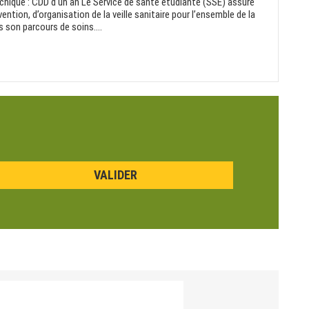
chique : CDD d'un an Le Service de santé étudiante (SSE) assure
ention, d’organisation de la veille sanitaire pour l’ensemble de la
son parcours de soins....