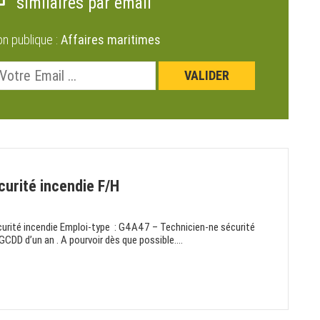
similaires par email
on publique :
Affaires maritimes
curité incendie F/H
écurité incendie Emploi-type : G4A47 – Technicien-ne sécurité
CDD d’un an . A pourvoir dès que possible....