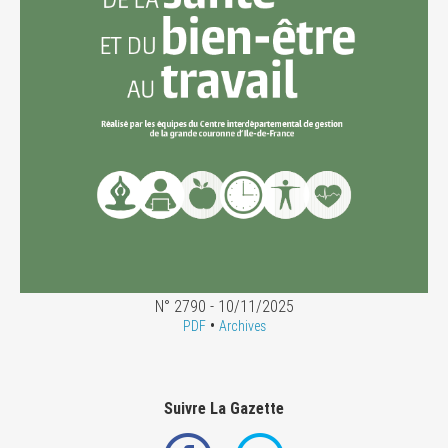
N° 2790 - 10/11/2025
•
PDF
Archives
Suivre La Gazette