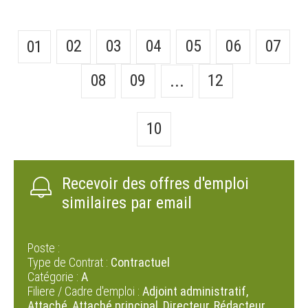
02
03
04
05
06
07
01
08
09
12
...
10
Recevoir des offres d'emploi
similaires par email
Poste :
Type de Contrat :
Contractuel
Catégorie :
A
Filiere / Cadre d'emploi :
Adjoint administratif,
Attaché, Attaché principal, Directeur, Rédacteur,