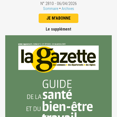
N° 2810 - 06/04/2026
•
Sommaire
Archives
JE M'ABONNE
Le supplément